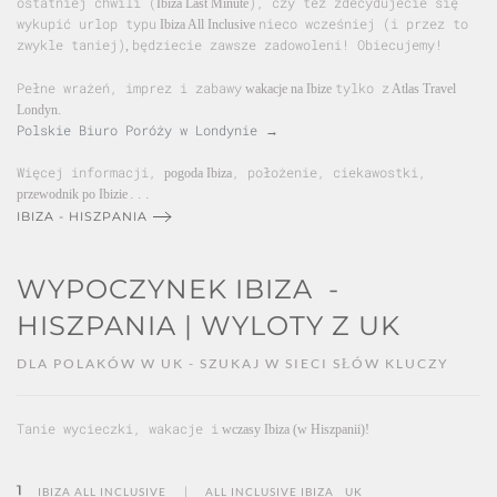
ostatniej chwili (
), czy też zdecydujecie się
Ibiza Last Minute
wykupić urlop typu
nieco wcześniej (i przez to
Ibiza All Inclusive
zwykle taniej)
będziecie zawsze zadowoleni! Obiecujemy!
,
Pełne wrażeń, imprez i zabawy
tylko z
wakacje na Ibize
Atlas Travel
Londyn.
Polskie Biuro Poróży w Londynie →
Więcej informacji,
, położenie, ciekawostki,
pogoda Ibiza
...
przewodnik po Ibizie
IBIZA - HISZPANIA
WYPOCZYNEK IBIZA -
HISZPANIA | WYLOTY Z UK
DLA POLAKÓW W UK - SZUKAJ W SIECI SŁÓW KLUCZY
Tanie wycieczki, wakacje i
wczasy Ibiza (w Hiszpanii)!
|
IBIZA ALL INCLUSIVE
ALL INCLUSIVE IBIZA
UK