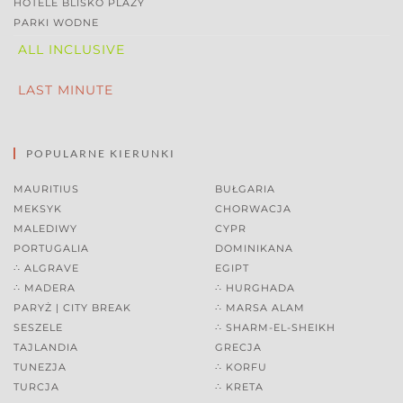
HOTELE BLISKO PLAŻY
PARKI WODNE
ALL INCLUSIVE
LAST MINUTE
POPULARNE KIERUNKI
MAURITIUS
BUŁGARIA
MEKSYK
CHORWACJA
MALEDIWY
CYPR
PORTUGALIA
DOMINIKANA
∴ ALGRAVE
EGIPT
∴ MADERA
∴ HURGHADA
PARYŻ | CITY BREAK
∴ MARSA ALAM
SESZELE
∴ SHARM-EL-SHEIKH
TAJLANDIA
GRECJA
TUNEZJA
∴ KORFU
TURCJA
∴ KRETA