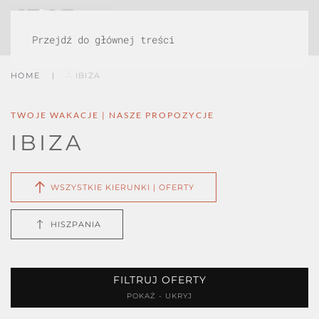
MENU
Przejdź do głównej treści
HOME
∴ IBIZA
TWOJE WAKACJE | NASZE PROPOZYCJE
IBIZA
WSZYSTKIE KIERUNKI | OFERTY
HISZPANIA
FILTRUJ OFERTY
POKAŻ - UKRYJ