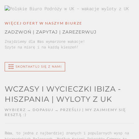
WIĘCEJ OFERT W NASZYM BIURZE
ZADZWOŃ | ZAPYTAJ | ZAREZERWUJ
Znajdziemy dla Was wymarzone wakacje!
Szyte na miarę i na każdą kieszeń!
SKONTAKTUJ SIĘ Z NAMI
WCZASY I WYCIECZKI IBIZA -
HISZPANIA | WYLOTY Z UK
WYBIERZ → DOPASUJ → PRZEŚLIJ | MY ZAJMIEMY SIĘ
RESZTĄ :)
, to jedna z najbardziej znanych i popularnych wysp na
Ibiza
hiszpańskich Balearach. Według Księgi Rekordów
to
Guinessa