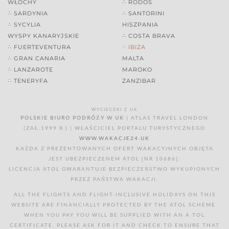
WŁOCHY
∴ RODOS
∴ SARDYNIA
∴ SANTORINI
∴ SYCYLIA
HISZPANIA
WYSPY KANARYJSKIE
∴ COSTA BRAVA
∴ FUERTEVENTURA
∴ IBIZA
∴ GRAN CANARIA
MALTA
∴ LANZAROTE
MAROKO
∴ TENERYFA
ZANZIBAR
WYCIECZKI Z UK
POLSKIE BIURO PODRÓŻY W UK
| ATLAS TRAVEL LONDON
(ZAŁ.1999 R.) | WŁAŚCICIEL PORTALU TURYSTYCZNEGO
WWW.WAKACJE24.UK
KAŻDA Z PREZENTOWANYCH OFERT WAKACYJNYCH OBJĘTA
JEST UBEZPIECZENEM ATOL [NR 10686].
LICENCJA ATOL GWARANTUJE BEZPIECZEŃSTWO WYKUPIONYCH
PRZEZ PAŃSTWA WAKACJI.
ALL THE FLIGHTS AND FLIGHT-INCLUSIVE HOLIDAYS ON THIS
WEBSITE ARE FINANCIALLY PROTECTED BY THE ATOL SCHEME.
WHEN YOU PAY YOU WILL BE SUPPLIED WITH AN A TOL
CERTIFICATE. PLEASE ASK FOR IT AND CHECK TO ENSURE THAT