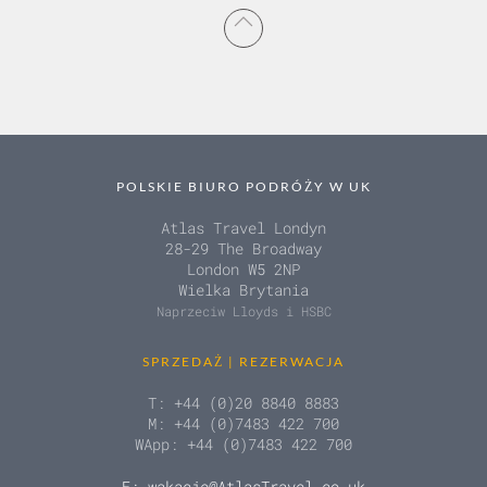
POLSKIE BIURO PODRÓŻY W UK
Atlas Travel Londyn
28-29 The Broadway
London W5 2NP
Wielka Brytania
Naprzeciw Lloyds i HSBC
SPRZEDAŻ | REZERWACJA
T: +44 (0)20 8840 8883
M: +44 (0)7483 422 700
WApp: +44 (0)7483 422 700
E: wakacje@AtlasTravel.co.uk