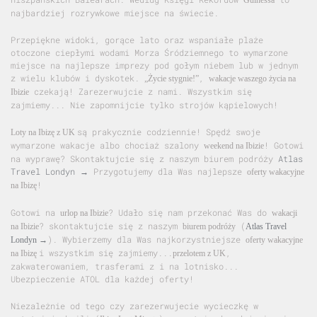
najbardziej rozrywkowe miejsce na świecie.
Przepiękne widoki, gorące lato oraz wspaniałe plaże
otoczone ciepłymi wodami Morza Śródziemnego to wymarzone
miejsce na najlepsze imprezy pod gołym niebem lub w jednym
z wielu klubów i dyskotek.
,
„Życie stygnie!”
wakacje waszego życia na
czekają! Zarezerwujcie z nami. Wszystkim się
Ibizie
zajmiemy... Nie zapomnijcie tylko strojów kąpielowych!
są prakycznie codziennie! Spędź swoje
Loty na Ibizę z UK
wymarzone wakacje albo chociaż szalony
! Gotowi
weekend na Ibizie
na wyprawę? Skontaktujcie się z naszym biurem podróży
Atlas
Travel Londyn →
Przygotujemy dla Was najlepsze
oferty wakacyjne
!
na Ibizę
Gotowi na
? Udało się nam przekonać Was do
urlop na Ibizie
wakacji
? skontaktujcie się z naszym
(
na Ibizie
biurem podróży
Atlas Travel
). Wybierzemy dla Was najkorzystniejsze
Londyn →
oferty wakacyjne
i wszystkim się zajmiemy...
,
na Ibizę
przelotem z UK
zakwaterowaniem, trasferami z i na lotnisko...
Ubezpieczenie ATOL dla każdej oferty!
Niezależnie od tego czy zarezerwujecie wycieczkę w