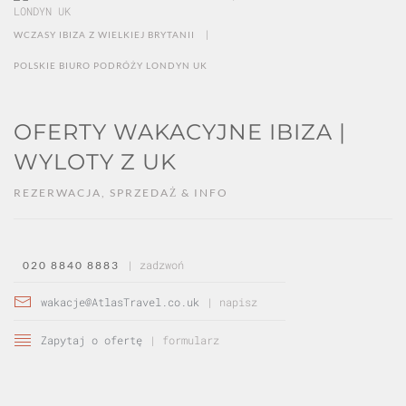
|
WCZASY IBIZA Z WIELKIEJ BRYTANII
POLSKIE BIURO PODRÓŻY LONDYN UK
OFERTY WAKACYJNE IBIZA |
WYLOTY Z UK
REZERWACJA, SPRZEDAŻ & INFO
| zadzwoń
020 8840 8883
wakacje@AtlasTravel.co.uk
| napisz
Zapytaj o ofertę
| formularz