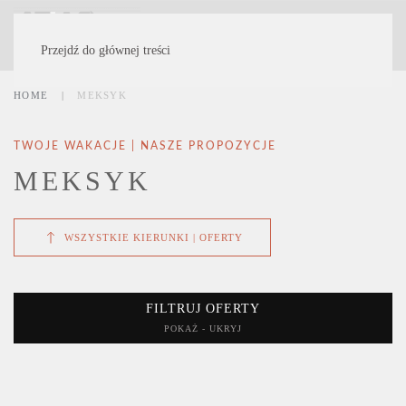
MENU
Przejdź do głównej treści
HOME
MEKSYK
TWOJE WAKACJE | NASZE PROPOZYCJE
MEKSYK
WSZYSTKIE KIERUNKI | OFERTY
FILTRUJ OFERTY
POKAŻ - UKRYJ