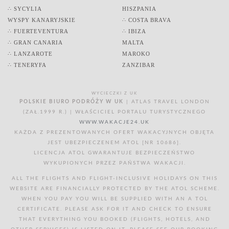
∴ SYCYLIA
HISZPANIA
WYSPY KANARYJSKIE
∴ COSTA BRAVA
∴ FUERTEVENTURA
∴ IBIZA
∴ GRAN CANARIA
MALTA
∴ LANZAROTE
MAROKO
∴ TENERYFA
ZANZIBAR
WYCIECZKI Z UK
POLSKIE BIURO PODRÓŻY W UK
| ATLAS TRAVEL LONDON
(ZAŁ.1999 R.) | WŁAŚCICIEL PORTALU TURYSTYCZNEGO
WWW.WAKACJE24.UK
KAŻDA Z PREZENTOWANYCH OFERT WAKACYJNYCH OBJĘTA
JEST UBEZPIECZENEM ATOL [NR 10686].
LICENCJA ATOL GWARANTUJE BEZPIECZEŃSTWO
WYKUPIONYCH PRZEZ PAŃSTWA WAKACJI.
ALL THE FLIGHTS AND FLIGHT-INCLUSIVE HOLIDAYS ON THIS
WEBSITE ARE FINANCIALLY PROTECTED BY THE ATOL SCHEME.
WHEN YOU PAY YOU WILL BE SUPPLIED WITH AN A TOL
CERTIFICATE. PLEASE ASK FOR IT AND CHECK TO ENSURE
THAT EVERYTHING YOU BOOKED (FLIGHTS, HOTELS, AND