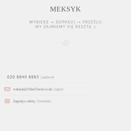
MEKSYK
WYBIERZ → DOPASUJ → PRZEŚLIJ
MY ZAJMIEMY SIĘ RESZTĄ :)
| zadzwoń
020 8840 8883
wakacje@AtlasTravel.co.uk
| napisz
Zapytaj o ofertę
| formularz