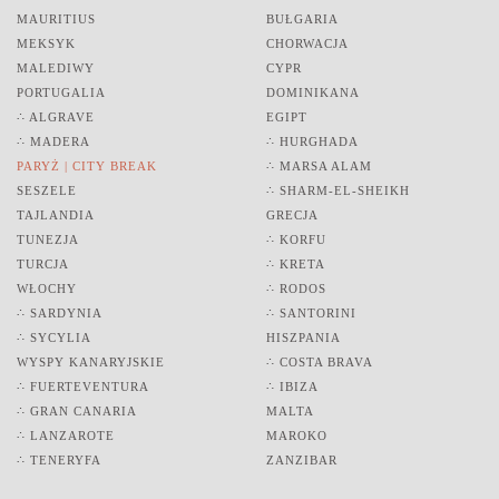
MAURITIUS
BUŁGARIA
MEKSYK
CHORWACJA
MALEDIWY
CYPR
PORTUGALIA
DOMINIKANA
∴ ALGRAVE
EGIPT
∴ MADERA
∴ HURGHADA
PARYŻ | CITY BREAK
∴ MARSA ALAM
SESZELE
∴ SHARM-EL-SHEIKH
TAJLANDIA
GRECJA
TUNEZJA
∴ KORFU
TURCJA
∴ KRETA
WŁOCHY
∴ RODOS
∴ SARDYNIA
∴ SANTORINI
∴ SYCYLIA
HISZPANIA
WYSPY KANARYJSKIE
∴ COSTA BRAVA
∴ FUERTEVENTURA
∴ IBIZA
∴ GRAN CANARIA
MALTA
∴ LANZAROTE
MAROKO
∴ TENERYFA
ZANZIBAR