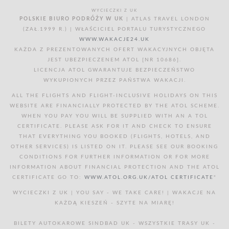
WYCIECZKI Z UK
POLSKIE BIURO PODRÓŻY W UK
| ATLAS TRAVEL LONDON
(ZAŁ.1999 R.) | WŁAŚCICIEL PORTALU TURYSTYCZNEGO
WWW.WAKACJE24.UK
KAŻDA Z PREZENTOWANYCH OFERT WAKACYJNYCH OBJĘTA
JEST UBEZPIECZENEM ATOL [NR 10686].
LICENCJA ATOL GWARANTUJE BEZPIECZEŃSTWO
WYKUPIONYCH PRZEZ PAŃSTWA WAKACJI.
ALL THE FLIGHTS AND FLIGHT-INCLUSIVE HOLIDAYS ON THIS
WEBSITE ARE FINANCIALLY PROTECTED BY THE ATOL SCHEME.
WHEN YOU PAY YOU WILL BE SUPPLIED WITH AN A TOL
CERTIFICATE. PLEASE ASK FOR IT AND CHECK TO ENSURE
THAT EVERYTHING YOU BOOKED (FLIGHTS, HOTELS, AND
OTHER SERVICES) IS LISTED ON IT. PLEASE SEE OUR BOOKING
CONDITIONS FOR FURTHER INFORMATION OR FOR MORE
INFORMATION ABOUT FINANCIAL PROTECTION AND THE ATOL
CERTIFICATE GO TO:
WWW.ATOL.ORG.UK/ATOL CERTIFICATE
"
WYCIECZKI Z UK | YOU SAY - WE TAKE CARE! | WAKACJE NA
KAŻDĄ KIESZEŃ - SZYTE NA MIARĘ!
BILETY AUTOKAROWE SINDBAD UK - WSZYSTKIE TRASY UK -