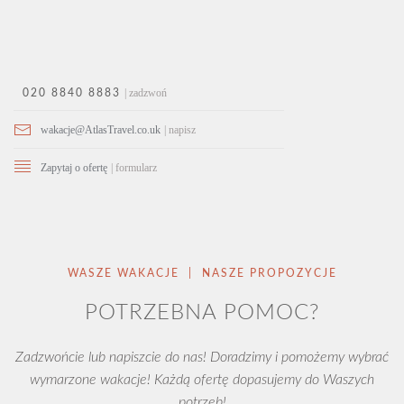
| zadzwoń
020 8840 8883
wakacje@AtlasTravel.co.uk
| napisz
Zapytaj o ofertę
| formularz
WASZE WAKACJE | NASZE PROPOZYCJE
POTRZEBNA POMOC?
Zadzwońcie lub napiszcie do nas! Doradzimy i pomożemy wybrać
wymarzone wakacje! Każdą ofertę dopasujemy do Waszych
potrzeb!