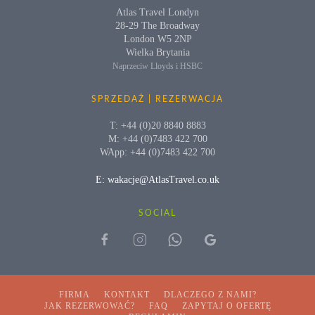
Atlas Travel Londyn
28-29 The Broadway
London W5 2NP
Wielka Brytania
Naprzeciw Lloyds i HSBC
SPRZEDAŻ | REZERWACJA
T: +44 (0)20 8840 8883
M: +44 (0)7483 422 700
WApp: +44 (0)7483 422 700
E: wakacje@AtlasTravel.co.uk
SOCIAL
FIRMA
KONTAKT
DLACZEGO Z NAMI?
JAK REZERWOWAĆ?
FAQ
ZAPYTAJ O OFERTĘ