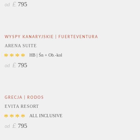
795
£
od
WYSPY KANARYJSKIE | FUERTEVENTURA
ARENA SUITE
****
HB | Śn + Ob.-kol
795
£
od
GRECJA | RODOS
EVITA RESORT
****
ALL INCLUSIVE
795
£
od