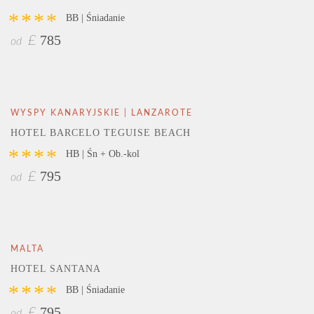
****
BB | Śniadanie
785
£
od
WYSPY KANARYJSKIE | LANZAROTE
HOTEL BARCELO TEGUISE BEACH
****
HB | Śn + Ob.-kol
795
£
od
MALTA
HOTEL SANTANA
****
BB | Śniadanie
795
£
od