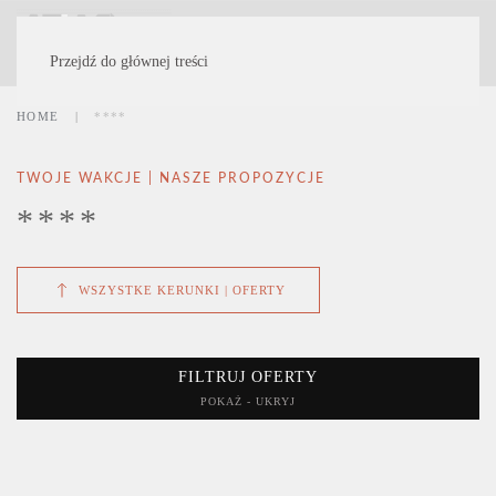
MENU
Przejdź do głównej treści
HOME
****
TWOJE WAKCJE | NASZE PROPOZYCJE
****
WSZYSTKE KERUNKI | OFERTY
FILTRUJ OFERTY
POKAŻ - UKRYJ