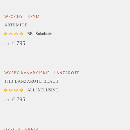
WŁOCHY | RZYM
ARTEMIDE
****
BB | Śniadanie
795
£
od
WYSPY KANARYJSKIE | LANZAROTE
THB LANZAROTE BEACH
****
ALL INCLUSIVE
795
£
od
GRECJA | KRETA