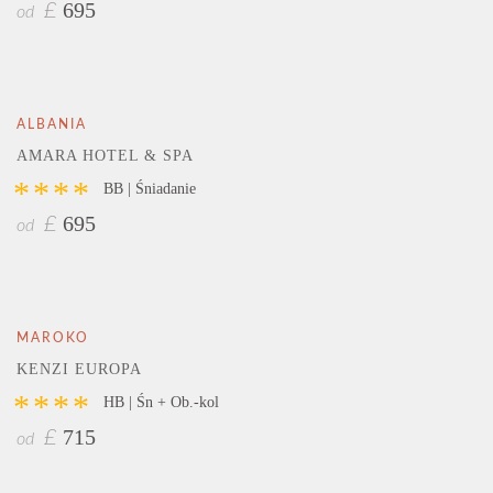
695
£
od
ALBANIA
AMARA HOTEL & SPA
****
BB | Śniadanie
695
£
od
MAROKO
KENZI EUROPA
****
HB | Śn + Ob.-kol
715
£
od