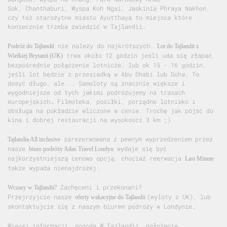
Sok, Chanthaburi, Wyspa Koh Ngai, Jaskinia Phraya Nakhon,
czy też starożytne miasto Ayutthaya to miejsca które
koniecznie trzeba zwiedzić w Tajlandii.
nie należy do najkrótszych.
Podróż do Tajlandii
Lot do Tajlandii z
trwa około 12 godzin jeśli uda się złapać
Wielkiej Brytanii (UK)
bezpośrednie połączenie lotnicze, lub ok 15 - 16 godzin,
jeśli lot będzie z przesiadką w Abu Dhabi lub Doha. To
dosyć długo, ale... Samoloty są znacznie większe i
wygodniejsze od tych jakimi podróżujemy na trasach
europejskich… Filmoteka, posiłki, porządne lotnisko i
obsługa na pokładzie wliczone w cenie. Trochę jak pójść do
kina i dobrej restauracji na wysokosci 3 km ;)
zarezerwowana z pewnym wyprzedzeniem przez
Tajlandia All inclusive
nasze
wydaje się być
biuro podróży Atlas Travel Londyn
najkorzystniejszą cenowo opcją, chociaż reerwacja
Last Minute
także wypada nienajdrożej.
Zachęceni i przekonani?
Wczasy w Tajlandii?
Przejrzyjcie nasze
(wyloty z UK), lub
oferty wakacyjne do Tajlandii
skontaktujcie się z naszym biurem podróży w Londynie.
Więcej informacji, pogoda W Tajlandii, położenie,