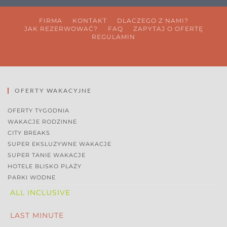
FIRMA
KONTAKT
DLACZEGO Z NAMI?
JAK REZERWOWAĆ?
FAQ
ZAPYTAJ O OFERTĘ
REGULAMIN
OFERTY WAKACYJNE
OFERTY TYGODNIA
WAKACJE RODZINNE
CITY BREAKS
SUPER EKSLUZYWNE WAKACJE
SUPER TANIE WAKACJE
HOTELE BLISKO PLAŻY
PARKI WODNE
ALL INCLUSIVE
LAST MINUTE