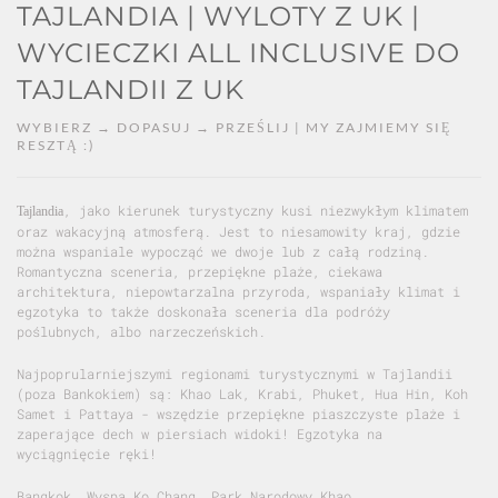
TAJLANDIA | WYLOTY Z UK |
WYCIECZKI ALL INCLUSIVE DO
TAJLANDII Z UK
WYBIERZ → DOPASUJ → PRZEŚLIJ | MY ZAJMIEMY SIĘ
RESZTĄ :)
, jako kierunek turystyczny kusi niezwykłym klimatem
Tajlandia
oraz wakacyjną atmosferą. Jest to niesamowity kraj, gdzie
można wspaniale wypocząć we dwoje lub z całą rodziną.
Romantyczna sceneria, przepiękne plaże, ciekawa
architektura, niepowtarzalna przyroda, wspaniały klimat i
egzotyka to także doskonała sceneria dla podróży
poślubnych, albo narzeczeńskich.
Najpoprularniejszymi regionami turystycznymi w Tajlandii
(poza Bankokiem) są: Khao Lak, Krabi, Phuket, Hua Hin, Koh
Samet i Pattaya - wszędzie przepiękne piaszczyste plaże i
zaperające dech w piersiach widoki! Egzotyka na
wyciągnięcie ręki!
Bangkok, Wyspa Ko Chang, Park Narodowy Khao