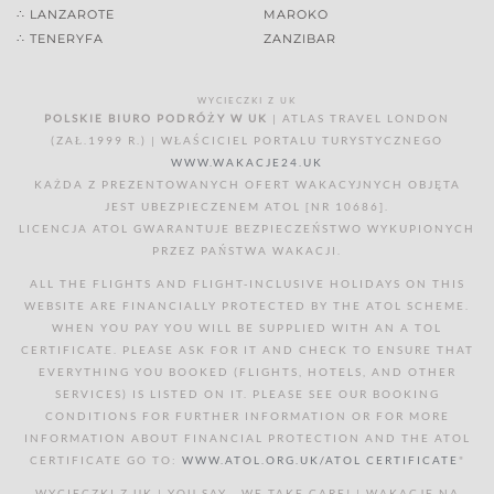
∴ LANZAROTE
MAROKO
∴ TENERYFA
ZANZIBAR
WYCIECZKI Z UK
POLSKIE BIURO PODRÓŻY W UK
| ATLAS TRAVEL LONDON
(ZAŁ.1999 R.) | WŁAŚCICIEL PORTALU TURYSTYCZNEGO
WWW.WAKACJE24.UK
KAŻDA Z PREZENTOWANYCH OFERT WAKACYJNYCH OBJĘTA
JEST UBEZPIECZENEM ATOL [NR 10686].
LICENCJA ATOL GWARANTUJE BEZPIECZEŃSTWO WYKUPIONYCH
PRZEZ PAŃSTWA WAKACJI.
ALL THE FLIGHTS AND FLIGHT-INCLUSIVE HOLIDAYS ON THIS
WEBSITE ARE FINANCIALLY PROTECTED BY THE ATOL SCHEME.
WHEN YOU PAY YOU WILL BE SUPPLIED WITH AN A TOL
CERTIFICATE. PLEASE ASK FOR IT AND CHECK TO ENSURE THAT
EVERYTHING YOU BOOKED (FLIGHTS, HOTELS, AND OTHER
SERVICES) IS LISTED ON IT. PLEASE SEE OUR BOOKING
CONDITIONS FOR FURTHER INFORMATION OR FOR MORE
INFORMATION ABOUT FINANCIAL PROTECTION AND THE ATOL
CERTIFICATE GO TO:
WWW.ATOL.ORG.UK/ATOL CERTIFICATE
"
WYCIECZKI Z UK | YOU SAY - WE TAKE CARE! | WAKACJE NA