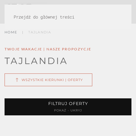
MENU
Przejdź do głównej treści
HOME
TAJLANDIA
TWOJE WAKACJE | NASZE PROPOZYCJE
TAJLANDIA
WSZYSTKIE KIERUNKI | OFERTY
FILTRUJ OFERTY
POKAŻ - UKRYJ